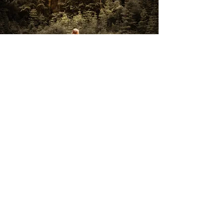
Worte meiner Kundin
"Ich habe die Galerie jetzt schon 20 mal
hintereinander angeschaut und könnte noch ewig so
weiter machen.
Habe zwischendurch auch sehr gelacht, aber das
passt auch einfach alles genau so zu Ellie. Die Bilder
sind einfach so schön.
Die Farben sind genau wie ich sie mir gewünscht
habe, alles rundum perfekt. Die Vorbereitung, vor